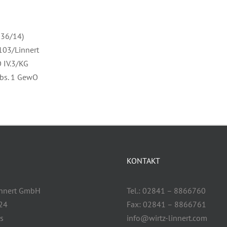
-36/14)
103/Linnert
 IV.3/KG
Abs. 1 GewO
KONTAKT
innert GmbH
Tel.: 02841 – 8866760
 24
Fax: 02841 – 8866761
s
info@wirtz-linnert.com