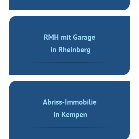
in Kempen
Wohnung mit Fahrstuhl
im Zentrum von Moers
EFH freistehend
am Schlosspark