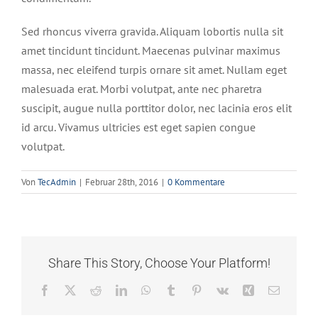
Sed rhoncus viverra gravida. Aliquam lobortis nulla sit
amet tincidunt tincidunt. Maecenas pulvinar maximus
massa, nec eleifend turpis ornare sit amet. Nullam eget
malesuada erat. Morbi volutpat, ante nec pharetra
suscipit, augue nulla porttitor dolor, nec lacinia eros elit
id arcu. Vivamus ultricies est eget sapien congue
volutpat.
Von
TecAdmin
|
Februar 28th, 2016
|
0 Kommentare
Share This Story, Choose Your Platform!
Facebook
X
Reddit
LinkedIn
WhatsApp
Tumblr
Pinterest
Vk
Xing
E-
Mail