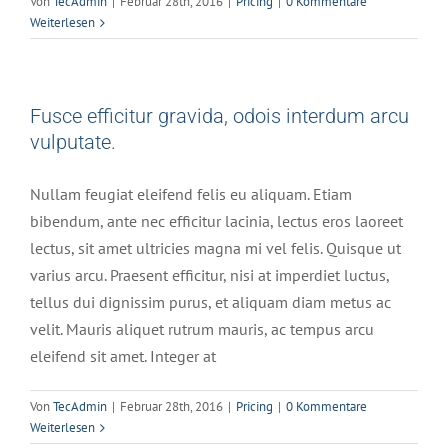
Von
TecAdmin
|
Februar 28th, 2016
|
Pricing
|
0 Kommentare
Weiterlesen
Fusce efficitur gravida, odois interdum arcu
vulputate.
Nullam feugiat eleifend felis eu aliquam. Etiam
bibendum, ante nec efficitur lacinia, lectus eros laoreet
lectus, sit amet ultricies magna mi vel felis. Quisque ut
varius arcu. Praesent efficitur, nisi at imperdiet luctus,
tellus dui dignissim purus, et aliquam diam metus ac
velit. Mauris aliquet rutrum mauris, ac tempus arcu
eleifend sit amet. Integer at
Von
TecAdmin
|
Februar 28th, 2016
|
Pricing
|
0 Kommentare
Weiterlesen